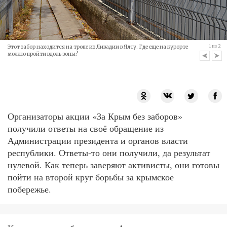
1
из
2
Этот забор находится на тропе из Ливадии в Ялту. Где еще на курорте
можно пройти вдоль зоны?
Организаторы акции «За Крым без заборов»
получили ответы на своё обращение из
Администрации президента и органов власти
республики. Ответы-то они получили, да результат
нулевой. Как теперь заверяют активисты, они готовы
пойти на второй круг борьбы за крымское
побережье.