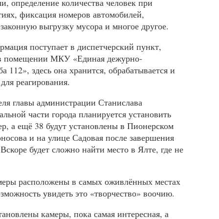
ли, определение количества человек при
иях, фиксация номеров автомобилей,
аконную выгрузку мусора и многое другое.
рмация поступает в диспетчерский пункт,
 в помещении МКУ «Единая дежурно-
а 112», здесь она хранится, обрабатывается и
 для реагирования.
еля главы администрации Станислава
альной части города планируется установить
ер, а ещё 38 будут установлены в Пионерском
оносова и на улице Садовая после завершения
Вскоре будет сложно найти место в Ялте, где не
меры расположены в самых оживлённых местах
озможность увидеть это «творчество» воочию.
становлены камеры, пока самая интересная, а