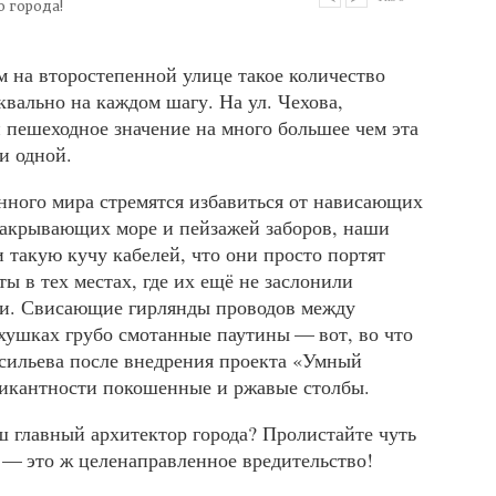
о города!
м на второстепенной улице такое количество
квально на каждом шагу. На ул. Чехова,
пешеходное значение на много большее чем эта
и одной.
ного мира стремятся избавиться от нависающих
акрывающих море и пейзажей заборов, наши
 такую кучу кабелей, что они просто портят
ы в тех местах, где их ещё не заслонили
и. Свисающие гирлянды проводов между
рхушках грубо смотанные паутины — вот, во что
асильева после внедрения проекта «Умный
пикантности покошенные и ржавые столбы.
ш главный архитектор города? Пролистайте чуть
— это ж целенаправленное вредительство!