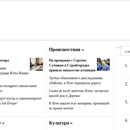
»
Происшествия »
атора
На прощание с Сергеем
Суховым в Стройгородке
лавы
пришло множество ялтинцев
трации Ялты Янины
Требуя объективного расследования
убийства, в Ялте перекрыли дорогу
ть поощряет самовольное
во
Снова не везёт жителем Ялты: загорелся
жилой дом в Дерекое
ерут мусор и отремонтируют
а Ай-Петри?
В Ялте нашли тело женщины, пропавшей
во время потопа
 »
Культура »