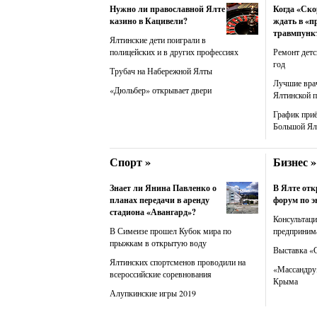
Нужно ли православной Ялте
Когда «Ско
казино в Кацивели?
ждать в «п
травмпунк
Ялтинские дети поиграли в
полицейских и в других профессиях
Ремонт детс
год
Трубач на Набережной Ялты
Лучшие вра
«Дюльбер» открывает двери
Ялтинской 
График при
Большой Ял
Спорт »
Бизнес »
Знает ли Янина Павленко о
В Ялте от
планах передачи в аренду
форум по э
стадиона «Авангард»?
Консультац
В Симеизе прошел Кубок мира по
предприним
прыжкам в открытую воду
Выставка «
Ялтинских спортсменов проводили на
«Массандру»
всероссийские соревнования
Крыма
Алупкинские игры 2019