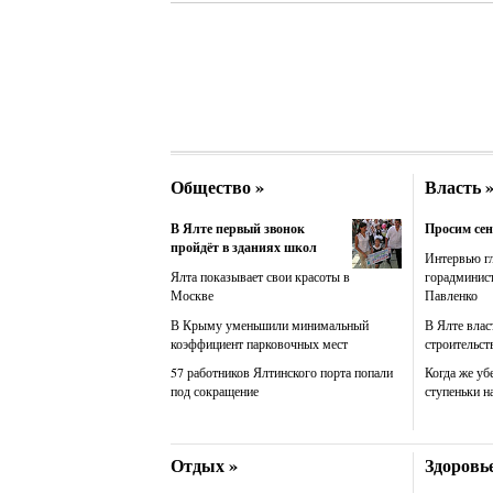
Общество »
Власть 
В Ялте первый звонок
Просим сен
пройдёт в зданиях школ
Интервью г
Ялта показывает свои красоты в
горадминис
Москве
Павленко
В Крыму уменьшили минимальный
В Ялте влас
коэффициент парковочных мест
строительст
57 работников Ялтинского порта попали
Когда же уб
под сокращение
ступеньки н
Отдых »
Здоровье