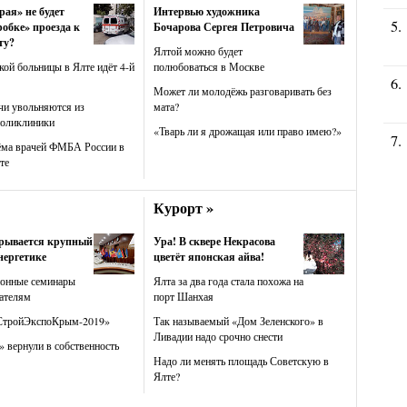
рая» не будет
Интервью художника
робке» проезда к
Бочарова Сергея Петровича
ту?
Ялтой можно будет
кой больницы в Ялте идёт 4-й
полюбоваться в Москве
Может ли молодёжь разговаривать без
чи увольняются из
мата?
поликлиники
«Тварь ли я дрожащая или право имею?»
ёма врачей ФМБА России в
те
Курорт »
крывается крупный
Ура! В сквере Некрасова
нергетике
цветёт японская айва!
ионные семинары
Ялта за два года стала похожа на
ателям
порт Шанхая
СтройЭкспоКрым-2019»
Так называемый «Дом Зеленского» в
Ливадии надо срочно снести
 вернули в собственность
Надо ли менять площадь Советскую в
Ялте?