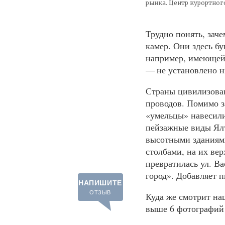
рынка. Центр курортног
Трудно понять, заче
камер. Они здесь бу
например, имеющей 
— не установлено н
Страны цивилизован
проводов. Помимо з
«умельцы» навесили
пейзажные виды Ялт
высотными зданиям
столбами, на их ве
превратилась ул. В
город». Добавляет 
НАПИШИТЕ
ОТЗЫВ
Куда же смотрит на
выше 6 фотографий 