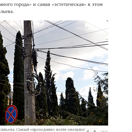
ного города» и самая «эстетическая» в этом
льева.
асильева. Самый «проходняк» возле овощного
Затем кабел
1
из
6