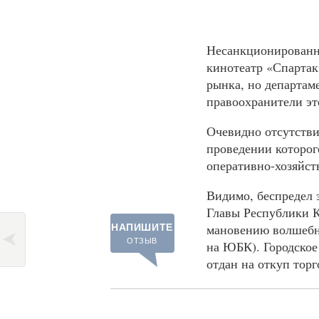
Несанкционированна
кинотеатр «Спартак
рынка, но департам
правоохранители эт
Очевидно отсутстви
проведении которог
оперативно-хозяйст
Видимо, беспредел э
Главы Республики 
мановению волшебно
НАПИШИТЕ
ОТЗЫВ
на ЮБК). Городское
отдан на откуп тор