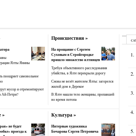
»
Происшествия »
атора
На прощание с Сергеем
Суховым в Стройгородке
лавы
пришло множество ялтинцев
трации Ялты Янины
Требуя объективного расследования
убийства, в Ялте перекрыли дорогу
ть поощряет самовольное
во
Снова не везёт жителем Ялты: загорелся
жилой дом в Дерекое
ерут мусор и отремонтируют
а Ай-Петри?
В Ялте нашли тело женщины, пропавшей
во время потопа
 »
Культура »
рая» не будет
Интервью художника
робке» проезда к
Бочарова Сергея Петровича