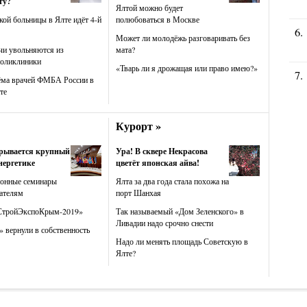
ту?
Ялтой можно будет
кой больницы в Ялте идёт 4-й
полюбоваться в Москве
Может ли молодёжь разговаривать без
чи увольняются из
мата?
поликлиники
«Тварь ли я дрожащая или право имею?»
ёма врачей ФМБА России в
те
Курорт »
крывается крупный
Ура! В сквере Некрасова
нергетике
цветёт японская айва!
ионные семинары
Ялта за два года стала похожа на
ателям
порт Шанхая
СтройЭкспоКрым-2019»
Так называемый «Дом Зеленского» в
Ливадии надо срочно снести
 вернули в собственность
Надо ли менять площадь Советскую в
Ялте?