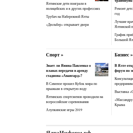
травмпунк
Ялтинские дети поиграли в
полицейских и в других профессиях
Ремонт детс
год
Трубач на Набережной Ялты
Лучшие вра
«Дюльбер» открывает двери
Ялтинской 
График при
Большой Ял
Спорт »
Бизнес »
Знает ли Янина Павленко о
В Ялте от
планах передачи в аренду
форум по э
стадиона «Авангард»?
Консультац
В Симеизе прошел Кубок мира по
предприним
прыжкам в открытую воду
Выставка «
Ялтинских спортсменов проводили на
«Массандру»
всероссийские соревнования
Крыма
Алупкинские игры 2019
ЯлтаИнформ.рф