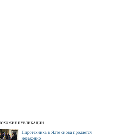
ПОХОЖИЕ ПУБЛИКАЦИИ
й переход на «Спартаке» превратился в мини рынок
Пиротехника в Ялте снова продаётся
незаконно