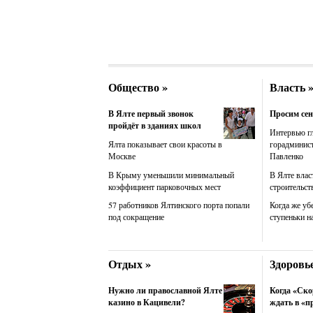
Общество »
Власть 
В Ялте первый звонок
Просим сен
пройдёт в зданиях школ
Интервью г
Ялта показывает свои красоты в
горадминис
Москве
Павленко
В Крыму уменьшили минимальный
В Ялте влас
коэффициент парковочных мест
строительст
57 работников Ялтинского порта попали
Когда же уб
под сокращение
ступеньки н
Отдых »
Здоровье
Нужно ли православной Ялте
Когда «Ско
казино в Кацивели?
ждать в «п