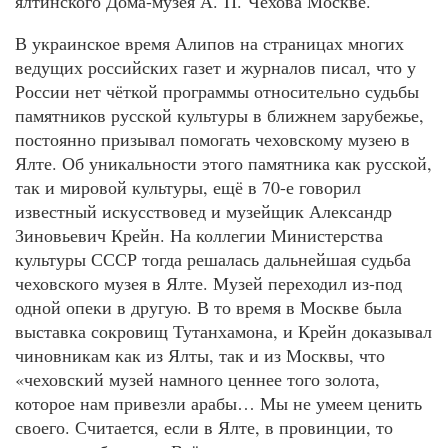
ялтинского Дома-музея А. П. Чехова Москве.
В украинское время Алипов на страницах многих
ведущих российских газет и журналов писал, что у
России нет чёткой программы относительно судьбы
памятников русской культуры в ближнем зарубежье,
постоянно призывал помогать чеховскому музею в
Ялте. Об уникальности этого памятника как русской,
так и мировой культуры, ещё в 70-е говорил
известный искусствовед и музейщик Александр
Зиновьевич Крейн. На коллегии Министерства
культуры СССР тогда решалась дальнейшая судьба
чеховского музея в Ялте. Музей переходил из-под
одной опеки в другую. В то время в Москве была
выставка сокровищ Тутанхамона, и Крейн доказывал
чиновникам как из Ялты, так и из Москвы, что
«чеховский музей намного ценнее того золота,
которое нам привезли арабы… Мы не умеем ценить
своего. Считается, если в Ялте, в провинции, то