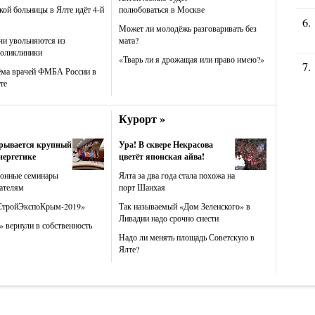
кой больницы в Ялте идёт 4-й
полюбоваться в Москве
Может ли молодёжь разговаривать без
чи увольняются из
мата?
поликлиники
«Тварь ли я дрожащая или право имею?»
ёма врачей ФМБА России в
те
Курорт »
крывается крупный
Ура! В сквере Некрасова
нергетике
цветёт японская айва!
ионные семинары
Ялта за два года стала похожа на
ателям
порт Шанхая
СтройЭкспоКрым-2019»
Так называемый «Дом Зеленского» в
Ливадии надо срочно снести
 вернули в собственность
Надо ли менять площадь Советскую в
Ялте?