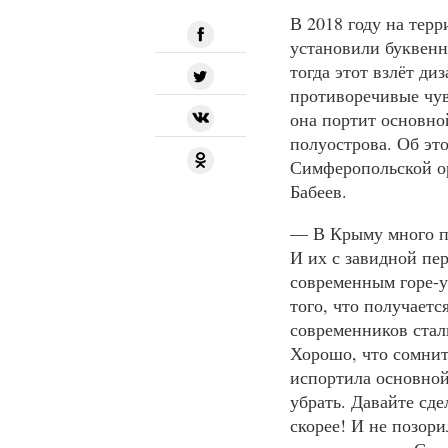
В 2018 году на тер
установили буквен
тогда этот взлёт д
противоречивые чув
она портит основно
полуострова. Об это
Симферопольской о
Бабеев.
— В Крыму много по
И их с завидной пе
современным горе-у
того, что получаетс
современников стал
Хорошо, что сомнит
испортила основной
убрать. Давайте сд
скорее! И не позор