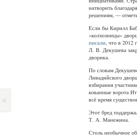
инициативами. Стра
натворить благодар
решениям, — отмети
Если бы Кирилл Баб
«колхозницы» дворц
писали
, что в 2012
Л. В. Декушева зак
дворика.
По словам Декушево
Ливадийского дворц
взбирания участник
кованные ворота Ит
всё время существо
Этот бред поддержа
Т. А. Манежина.
Столь необычное об