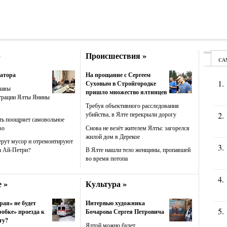
»
Происшествия »
атора
На прощание с Сергеем
Суховым в Стройгородке
лавы
пришло множество ялтинцев
трации Ялты Янины
Требуя объективного расследования
убийства, в Ялте перекрыли дорогу
ть поощряет самовольное
во
Снова не везёт жителем Ялты: загорелся
жилой дом в Дерекое
ерут мусор и отремонтируют
а Ай-Петри?
В Ялте нашли тело женщины, пропавшей
во время потопа
 »
Культура »
рая» не будет
Интервью художника
робке» проезда к
Бочарова Сергея Петровича
ту?
Ялтой можно будет