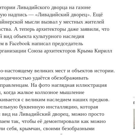
ритории Ливадийского дворца на газоне
ную надпись — «Ливадийский дворец». Ещё
изайнерской мысли вызвал у местных жителей
ства. А теперь архитекторы даже заявили, что
й вид объекта культурного наследия
м в Facebook написал председатель
рганизации Союза архитекторов Крыма Кирилл
-настоящему великих мест и объектов истории.
риодичностью удаётся обезображивать
правленцам. На фото наглядная иллюстрация
я, когда жалкое колхозное мышление
кивается с великим наследием наших предков.
ельную буквенную инсталляцию, которая
 вид на Ливадийский дворец, можно просто
елаем так, чтобы её демонтировали как можно
или себя, крымчан, своими безобразными