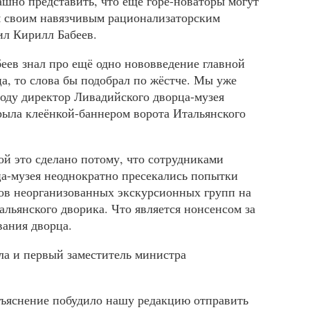
шно представить, что ещё горе-новаторы могут
я своим навязчивым рационализаторским
л Кирилл Бабеев.
еев знал про ещё одно нововведение главной
а, то слова бы подобрал по жёстче. Мы уже
 году директор Ливадийского дворца-музея
рыла клеёнкой-баннером ворота Итальянского
й это сделано потому, что сотрудниками
а-музея неоднократно пресекались попытки
ов неорганизованных экскурсионных групп на
альянского дворика. Что является нонсенсом за
вания дворца.
ла и первый заместитель министра
ъяснение побудило нашу редакцию отправить