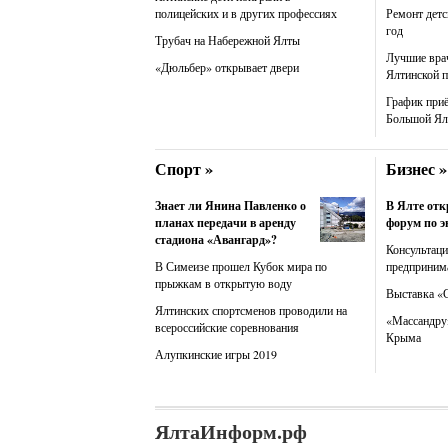
полицейских и в других профессиях
Ремонт детс
год
Трубач на Набережной Ялты
Лучшие вра
«Дюльбер» открывает двери
Ялтинской 
График при
Большой Ял
Спорт »
Бизнес »
Знает ли Янина Павленко о
В Ялте от
планах передачи в аренду
форум по э
стадиона «Авангард»?
Консультац
В Симеизе прошел Кубок мира по
предприним
прыжкам в открытую воду
Выставка «
Ялтинских спортсменов проводили на
«Массандру»
всероссийские соревнования
Крыма
Алупкинские игры 2019
ЯлтаИнформ.рф