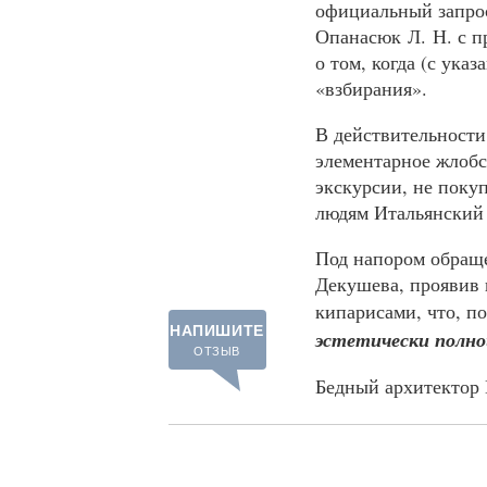
официальный запрос
Опанасюк Л. Н. с п
о том, когда (с ука
«взбирания».
В действительност
элементарное жлобс
экскурсии, не покуп
людям Итальянский 
Под напором обраще
Декушева, проявив 
кипарисами, что, 
НАПИШИТЕ
эстетически полн
ОТЗЫВ
Бедный архитектор 