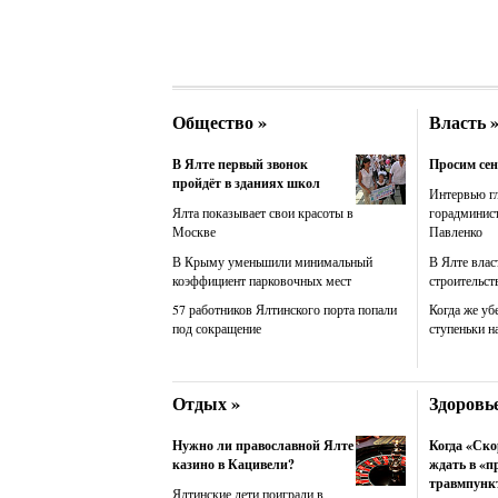
Общество »
Власть 
В Ялте первый звонок
Просим сен
пройдёт в зданиях школ
Интервью г
Ялта показывает свои красоты в
горадминис
Москве
Павленко
В Крыму уменьшили минимальный
В Ялте влас
коэффициент парковочных мест
строительст
57 работников Ялтинского порта попали
Когда же уб
под сокращение
ступеньки н
Отдых »
Здоровье
Нужно ли православной Ялте
Когда «Ско
казино в Кацивели?
ждать в «п
травмпунк
Ялтинские дети поиграли в