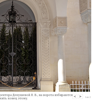
ектора Декушевой Л. В., на ворота взбираются
Перед дво
1
из
2
жить конец этому.
где они н