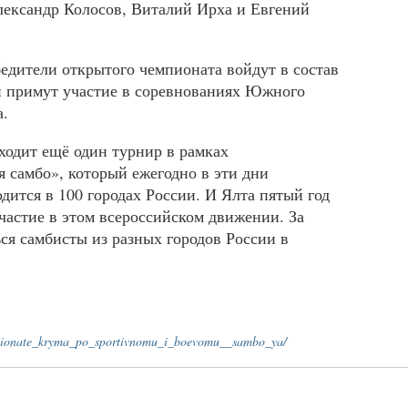
ександр Колосов, Виталий Ирха и Евгений
едители открытого чемпионата войдут в состав
 примут участие в соревнованиях Южного
а.
оходит ещё один турнир в рамках
я самбо», который ежегодно в эти дни
дится в 100 городах России. И Ялта пятый год
частие в этом всероссийском движении. За
ся самбисты из разных городов России в
ionate_kryma_po_sportivnomu_i_boevomu__sambo_ya/