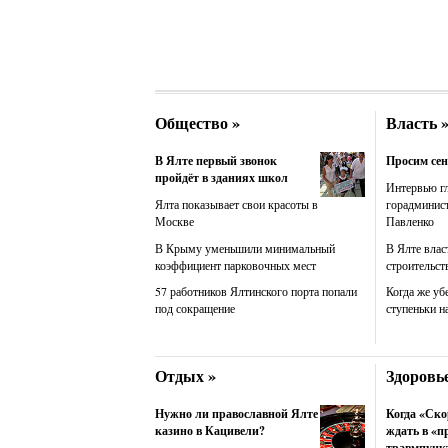
Общество »
Власть 
В Ялте первый звонок
Просим сен
пройдёт в зданиях школ
Интервью г
Ялта показывает свои красоты в
горадминис
Москве
Павленко
В Крыму уменьшили минимальный
В Ялте влас
коэффициент парковочных мест
строительст
57 работников Ялтинского порта попали
Когда же уб
под сокращение
ступеньки н
Отдых »
Здоровье
Нужно ли православной Ялте
Когда «Ско
казино в Кацивели?
ждать в «п
травмпунк