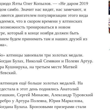
дзюдо Ялты Олег Копылов. — «Не даром 2019
дом самбо. Значит нас видят, нас замечают, и
ляются двигателем популяризации этого вида
адеемся, что в скором времени у ялтинских
 возможность тренироваться в новом
ре, который в конце ноября должен быть
твием будем принимать там и наших друзей из
ма».
о» ялтинцы завоевали три золотых медали.
огдан Булах, Николай Семякин и Полеян Артур.
ра Кушнирука, на третьем месте Матвей
Невский.
 ялтинцев ещё больше золотых медалей. На
дестала в этот день поднялись Анатолий
гашкин, Сергей Минасян, Александр Туровский
ребро у Артура Полеяна, Юрия Маркелова,
Богдана Булаха. Бронзовыми призерами стали