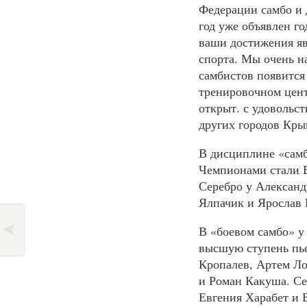
Федерации самбо и 
год уже объявлен го
ваши достижения яв
спорта. Мы очень н
самбистов появится
тренировочном цент
открыт. с удовольс
других городов Кры
В дисциплине «самб
Чемпионами стали Б
Серебро у Александ
Ялпачик и Ярослав 
В «боевом самбо» у
высшую ступень пье
Кропалев, Артем Ло
и Роман Какуша. Се
Евгения Харабет и 