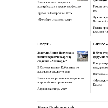
Ялтинские дети поиграли в
полицейских и в других профессиях
Ремонт детс
год
Трубач на Набережной Ялты
Лучшие вра
«Дюльбер» открывает двери
Ялтинской 
График при
Большой Ял
Спорт »
Бизнес »
Знает ли Янина Павленко о
В Ялте от
планах передачи в аренду
форум по э
стадиона «Авангард»?
Консультац
В Симеизе прошел Кубок мира по
предприним
прыжкам в открытую воду
Выставка «
Ялтинских спортсменов проводили на
«Массандру»
всероссийские соревнования
Крыма
Алупкинские игры 2019
ЯлтаИнформ.рф