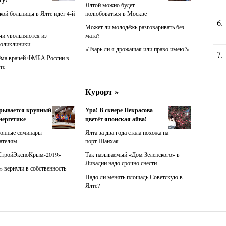
Ялтой можно будет
кой больницы в Ялте идёт 4-й
полюбоваться в Москве
Может ли молодёжь разговаривать без
чи увольняются из
мата?
поликлиники
«Тварь ли я дрожащая или право имею?»
ёма врачей ФМБА России в
те
Курорт »
крывается крупный
Ура! В сквере Некрасова
нергетике
цветёт японская айва!
ионные семинары
Ялта за два года стала похожа на
ателям
порт Шанхая
СтройЭкспоКрым-2019»
Так называемый «Дом Зеленского» в
Ливадии надо срочно снести
 вернули в собственность
Надо ли менять площадь Советскую в
Ялте?