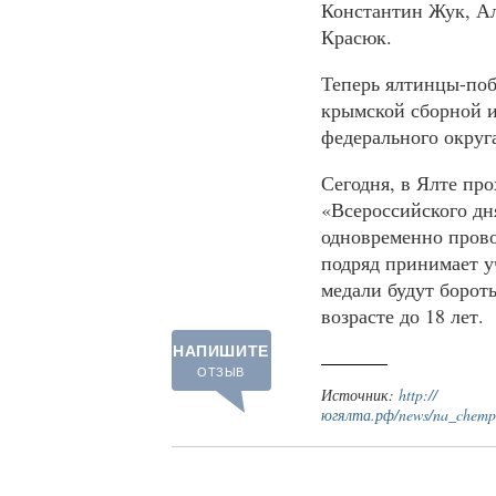
Константин Жук, Ал
Красюк.
Теперь ялтинцы-поб
крымской сборной и
федерального округ
Сегодня, в Ялте пр
«Всероссийского дн
одновременно прово
подряд принимает у
медали будут бороть
возрасте до 18 лет.
НАПИШИТЕ
ОТЗЫВ
Источник:
http://
югялта.рф/news/na_chemp