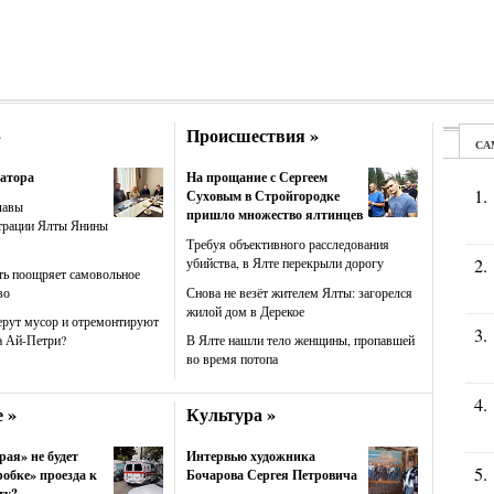
»
Происшествия »
атора
На прощание с Сергеем
Суховым в Стройгородке
лавы
пришло множество ялтинцев
трации Ялты Янины
Требуя объективного расследования
убийства, в Ялте перекрыли дорогу
ть поощряет самовольное
во
Снова не везёт жителем Ялты: загорелся
жилой дом в Дерекое
ерут мусор и отремонтируют
а Ай-Петри?
В Ялте нашли тело женщины, пропавшей
во время потопа
 »
Культура »
рая» не будет
Интервью художника
робке» проезда к
Бочарова Сергея Петровича
ту?