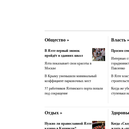
Общество »
Власть 
В Ялте первый звонок
Просим сен
пройдёт в зданиях школ
Интервью г
Ялта показывает свои красоты в
горадминис
Москве
Павленко
В Крыму уменьшили минимальный
В Ялте влас
коэффициент парковочных мест
строительст
57 работников Ялтинского порта попали
Когда же уб
под сокращение
ступеньки н
Отдых »
Здоровье
Нужно ли православной Ялте
Когда «Ско
казино в Кацивели?
ждать в «п