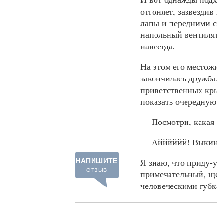
отгоняет, зазвездив
лапы и передними с
напольный вентилято
навсегда.
На этом его местожи
закончилась дружба.
приветственных кры
показать очередную
— Посмотри, какая 
— Айййййй! Выкинь 
Я знаю, что приду-у
НАПИШИТЕ
ОТЗЫВ
примечательный, ще
человеческими губк