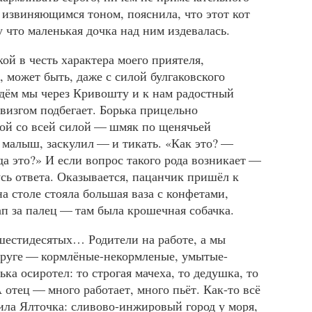
, извиняющимся тоном, пояснила, что этот кот
 что маленькая дочка над ним издевалась.
кой в честь характера моего приятеля,
 может быть, даже с силой булгаковского
дём мы через Кривошту и к нам радостный
визгом подбегает. Борька прицельно
ой со всей силой — шмяк по щенячьей
л малыш, заскулил — и тикать. «Как это? —
да это?» И если вопрос такого рода возникает —
усь ответа. Оказывается, пацанчик пришёл к
 на столе стояла большая ваза с конфетами,
ап за палец — там была крошечная собачка.
шестидесятых… Родители на работе, а мы
круге — кормлёные-некормленые, умытые-
ка осиротел: то строгая мачеха, то дедушка, то
А отец — много работает, много пьёт. Как-то всё
тила Ялточка: сливово-инжировый город у моря,