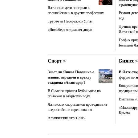
травмпунк
Ялтинские дети поиграли в
полицейских и в других профессиях
Ремонт детс
год
Трубач на Набережной Ялты
Лучшие вра
«Дюльбер» открывает двери
Ялтинской 
График при
Большой Ял
Спорт »
Бизнес »
Знает ли Янина Павленко о
В Ялте от
планах передачи в аренду
форум по э
стадиона «Авангард»?
Консультац
В Симеизе прошел Кубок мира по
предприним
прыжкам в открытую воду
Выставка «
Ялтинских спортсменов проводили на
«Массандру»
всероссийские соревнования
Крыма
Алупкинские игры 2019