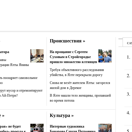
»
Происшествия »
атора
На прощание с Сергеем
Суховым в Стройгородке
лавы
пришло множество ялтинцев
трации Ялты Янины
Требуя объективного расследования
убийства, в Ялте перекрыли дорогу
ть поощряет самовольное
во
Снова не везёт жителем Ялты: загорелся
жилой дом в Дерекое
ерут мусор и отремонтируют
а Ай-Петри?
В Ялте нашли тело женщины, пропавшей
во время потопа
 »
Культура »
рая» не будет
Интервью художника
робке» проезда к
Бочарова Сергея Петровича