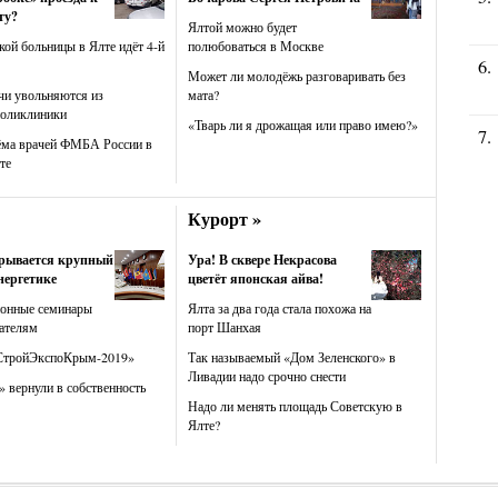
ту?
Ялтой можно будет
кой больницы в Ялте идёт 4-й
полюбоваться в Москве
Может ли молодёжь разговаривать без
чи увольняются из
мата?
поликлиники
«Тварь ли я дрожащая или право имею?»
ёма врачей ФМБА России в
те
Курорт »
крывается крупный
Ура! В сквере Некрасова
нергетике
цветёт японская айва!
ионные семинары
Ялта за два года стала похожа на
ателям
порт Шанхая
СтройЭкспоКрым-2019»
Так называемый «Дом Зеленского» в
Ливадии надо срочно снести
 вернули в собственность
Надо ли менять площадь Советскую в
Ялте?