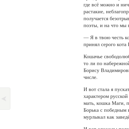
где всё можно и ни
растакие, неблагопр
получается безотрыв
поэты, и на что мы 
— Я в твою честь ко
принял серого кота 
Кошачье свободолюб
то ли по набережной
Борису Владимирови
числе.
И вот стала я пуска
характером русской
мать, кошка Маги, 
Борька с победным 
мурлыкал как завед
И вот однажды подх