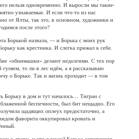
чего нельзя одновременно. И выросли мы такие-
иятно узнаваемые. И если что-то из нас
но от Ялты, так это, в основном, художники и
годимся после этого?
та Борькой назвала, — и Борька с моих рук
Борьку как крестника. И слегка прижал к себе.
ие «обнимашки» делают недолгими. С тех пор
 гуляем, то ли в лес идём, а я рассказываю
чу о Борьке. Так и жизнь проходит — в том
ть Борьку в дом и тут началось… Тигран с
 блаженной беспечности, был бит нещадно. Его
получила щадящих оплеух предостаточно, а
видом фаворита оккупировал кровать и
ённый.
ожу к двери, и что я вижу? Борька соперников