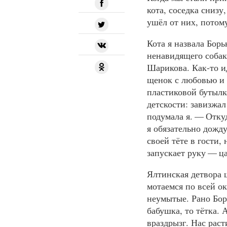
кота, соседка снизу
ушёл от них, потому
Кота я назвала Борь
ненавидящего собак,
Шарикова. Как-то и
щенок с любовью и 
пластиковой бутылк
детскости: завизжа
подумала я. — Отку
я обязательно дожд
своей тёте в гости,
запускает руку — ц
Ялтинская детвора 
мотаемся по всей о
неумытые. Рано Борь
бабушка, то тётка. 
враздрызг. Нас рас